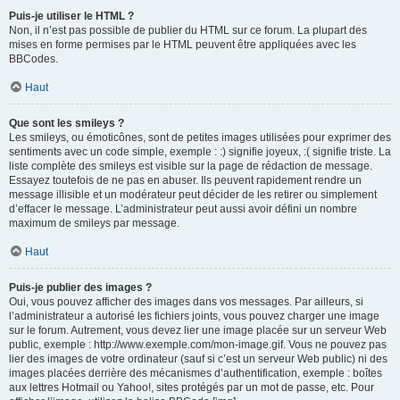
Puis-je utiliser le HTML ?
Non, il n’est pas possible de publier du HTML sur ce forum. La plupart des
mises en forme permises par le HTML peuvent être appliquées avec les
BBCodes.
Haut
Que sont les smileys ?
Les smileys, ou émoticônes, sont de petites images utilisées pour exprimer des
sentiments avec un code simple, exemple : :) signifie joyeux, :( signifie triste. La
liste complète des smileys est visible sur la page de rédaction de message.
Essayez toutefois de ne pas en abuser. Ils peuvent rapidement rendre un
message illisible et un modérateur peut décider de les retirer ou simplement
d’effacer le message. L’administrateur peut aussi avoir défini un nombre
maximum de smileys par message.
Haut
Puis-je publier des images ?
Oui, vous pouvez afficher des images dans vos messages. Par ailleurs, si
l’administrateur a autorisé les fichiers joints, vous pouvez charger une image
sur le forum. Autrement, vous devez lier une image placée sur un serveur Web
public, exemple : http://www.exemple.com/mon-image.gif. Vous ne pouvez pas
lier des images de votre ordinateur (sauf si c’est un serveur Web public) ni des
images placées derrière des mécanismes d’authentification, exemple : boîtes
aux lettres Hotmail ou Yahoo!, sites protégés par un mot de passe, etc. Pour