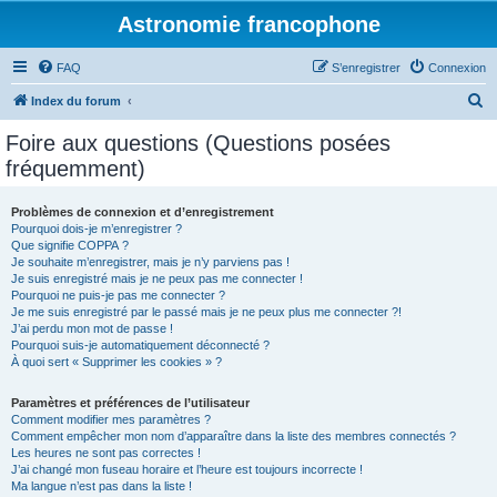
Astronomie francophone
FAQ
S’enregistrer
Connexion
R
Index du forum
e
Foire aux questions (Questions posées
c
fréquemment)
h
e
Problèmes de connexion et d’enregistrement
Pourquoi dois-je m’enregistrer ?
r
Que signifie COPPA ?
c
Je souhaite m’enregistrer, mais je n’y parviens pas !
Je suis enregistré mais je ne peux pas me connecter !
h
Pourquoi ne puis-je pas me connecter ?
Je me suis enregistré par le passé mais je ne peux plus me connecter ?!
e
J’ai perdu mon mot de passe !
r
Pourquoi suis-je automatiquement déconnecté ?
À quoi sert « Supprimer les cookies » ?
Paramètres et préférences de l’utilisateur
Comment modifier mes paramètres ?
Comment empêcher mon nom d’apparaître dans la liste des membres connectés ?
Les heures ne sont pas correctes !
J’ai changé mon fuseau horaire et l’heure est toujours incorrecte !
Ma langue n’est pas dans la liste !