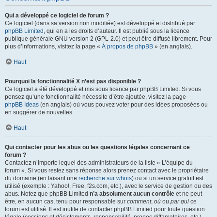
Qui a développé ce logiciel de forum ?
Ce logiciel (dans sa version non modifiée) est développé et distribué par
phpBB Limited
, qui en a les droits d’auteur. Il est publié sous la licence
publique générale GNU version 2 (GPL-2.0) et peut être diffusé librement. Pour
plus d’informations, visitez la page «
À propos de phpBB
» (en anglais).
Haut
Pourquoi la fonctionnalité X n’est pas disponible ?
Ce logiciel a été développé et mis sous licence par phpBB Limited. Si vous
pensez qu’une fonctionnalité nécessite d’être ajoutée, visitez la page
phpBB Ideas
(en anglais) où vous pouvez voter pour des idées proposées ou
en suggérer de nouvelles.
Haut
Qui contacter pour les abus ou les questions légales concernant ce
forum ?
Contactez n’importe lequel des administrateurs de la liste « L’équipe du
forum ». Si vous restez sans réponse alors prenez contact avec le propriétaire
du domaine (en faisant une
recherche sur whois
) ou si un service gratuit est
utilisé (exemple : Yahoo!, Free, f2s.com, etc.), avec le service de gestion ou des
abus. Notez que phpBB Limited
n’a absolument aucun contrôle
et ne peut
être, en aucun cas, tenu pour responsable sur
comment
,
où
ou
par qui
ce
forum est utilisé. Il est inutile de contacter phpBB Limited pour toute question