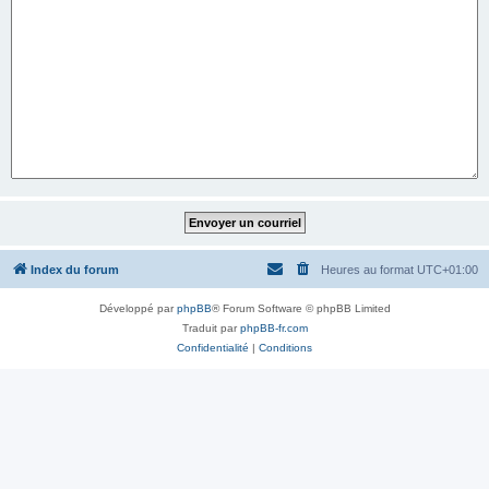
Index du forum
Heures au format
UTC+01:00
Développé par
phpBB
® Forum Software © phpBB Limited
Traduit par
phpBB-fr.com
Confidentialité
|
Conditions