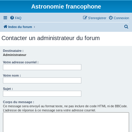
Astronomie francophone
FAQ
S’enregistrer
Connexion
R
Index du forum
e
Contacter un administrateur du forum
c
h
Destinataire :
Administrateur
e
r
Votre adresse courriel :
c
Votre nom :
h
e
Sujet :
r
Corps du message :
Ce message sera envoyé au format texte, ne pas inclure de code HTML ni de BBCode.
L’adresse de réponse à ce message sera votre adresse courriel.