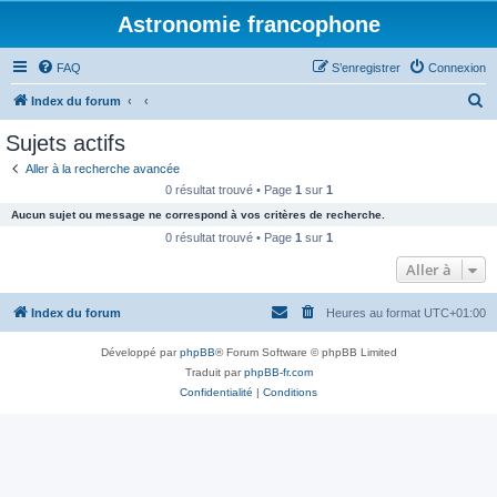
Astronomie francophone
FAQ
S’enregistrer
Connexion
R
Index du forum
e
Sujets actifs
c
Aller à la recherche avancée
h
0 résultat trouvé • Page
1
sur
1
e
Aucun sujet ou message ne correspond à vos critères de recherche.
r
0 résultat trouvé • Page
1
sur
1
c
Aller à
h
Index du forum
Heures au format
UTC+01:00
e
r
Développé par
phpBB
® Forum Software © phpBB Limited
Traduit par
phpBB-fr.com
Confidentialité
|
Conditions