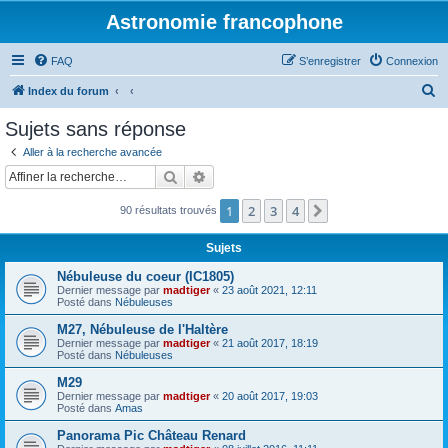
Astronomie francophone
FAQ
S’enregistrer
Connexion
R
Index du forum
e
Sujets sans réponse
c
Aller à la recherche avancée
h
Rechercher
Recherche avancée
e
1
2
3
4
Suivante
90 résultats trouvés
r
c
Sujets
h
Nébuleuse du coeur (IC1805)
e
Dernier message par
madtiger
«
23 août 2021, 12:11
Posté dans
Nébuleuses
r
M27, Nébuleuse de l'Haltère
Dernier message par
madtiger
«
21 août 2017, 18:19
Posté dans
Nébuleuses
M29
Dernier message par
madtiger
«
20 août 2017, 19:03
Posté dans
Amas
Panorama Pic Château Renard