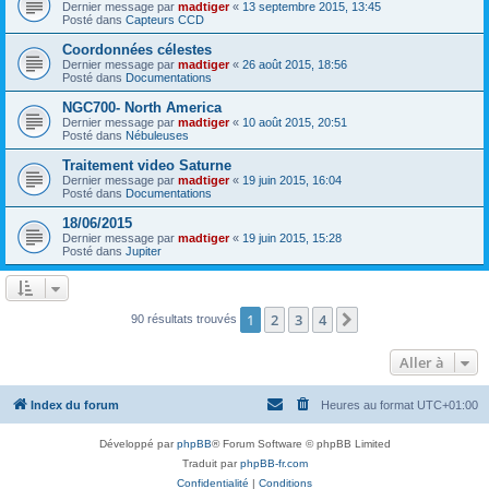
Dernier message par
madtiger
«
13 septembre 2015, 13:45
Posté dans
Capteurs CCD
Coordonnées célestes
Dernier message par
madtiger
«
26 août 2015, 18:56
Posté dans
Documentations
NGC700- North America
Dernier message par
madtiger
«
10 août 2015, 20:51
Posté dans
Nébuleuses
Traitement video Saturne
Dernier message par
madtiger
«
19 juin 2015, 16:04
Posté dans
Documentations
18/06/2015
Dernier message par
madtiger
«
19 juin 2015, 15:28
Posté dans
Jupiter
1
2
3
4
Suivante
90 résultats trouvés
Aller à
Index du forum
Heures au format
UTC+01:00
Développé par
phpBB
® Forum Software © phpBB Limited
Traduit par
phpBB-fr.com
Confidentialité
|
Conditions