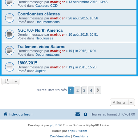
Dernier message par
madtiger
«
13 septembre 2015, 13:45
Posté dans
Capteurs CCD
Coordonnées célestes
Dernier message par
madtiger
«
26 août 2015, 18:56
Posté dans
Documentations
NGC700- North America
Dernier message par
madtiger
«
10 août 2015, 20:51
Posté dans
Nébuleuses
Traitement video Saturne
Dernier message par
madtiger
«
19 juin 2015, 16:04
Posté dans
Documentations
18/06/2015
Dernier message par
madtiger
«
19 juin 2015, 15:28
Posté dans
Jupiter
1
2
3
4
Suivante
90 résultats trouvés
Aller à
Index du forum
Heures au format
UTC+01:00
Développé par
phpBB
® Forum Software © phpBB Limited
Traduit par
phpBB-fr.com
Confidentialité
|
Conditions