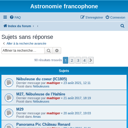
Astronomie francophone
FAQ
S’enregistrer
Connexion
R
Index du forum
e
Sujets sans réponse
c
Aller à la recherche avancée
h
Rechercher
Recherche avancée
e
1
2
3
4
Suivante
90 résultats trouvés
r
c
Sujets
h
Nébuleuse du coeur (IC1805)
e
Dernier message par
madtiger
«
23 août 2021, 12:11
Posté dans
Nébuleuses
r
M27, Nébuleuse de l'Haltère
Dernier message par
madtiger
«
21 août 2017, 18:19
Posté dans
Nébuleuses
M29
Dernier message par
madtiger
«
20 août 2017, 19:03
Posté dans
Amas
Panorama Pic Château Renard