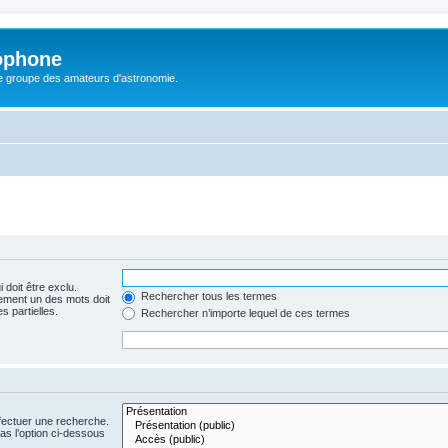
ophone
le groupe des amateurs d'astronomie.
 doit être exclu.
Rechercher tous les termes
ement un des mots doit
s partielles.
Rechercher n’importe lequel de ces termes
fectuer une recherche.
s l’option ci-dessous