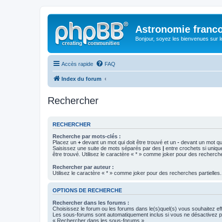
Astronomie franc
Bonjour, soyez les bienvenues sur 
Accès rapide
FAQ
Index du forum
Rechercher
RECHERCHER
Recherche par mots-clés :
Placez un
+
devant un mot qui doit être trouvé et un
-
devant un mot qui
Saisissez une suite de mots séparés par des
|
entre crochets si uniqu
être trouvé. Utilisez le caractère « * » comme joker pour des recherche
Rechercher par auteur :
Utilisez le caractère « * » comme joker pour des recherches partielles.
OPTIONS DE RECHERCHE
Rechercher dans les forums :
Choisissez le forum ou les forums dans le(s)quel(s) vous souhaitez ef
Les sous-forums sont automatiquement inclus si vous ne désactivez pa
« Rechercher dans les sous-forums ».