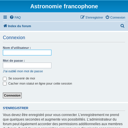
Astronomie francophone
FAQ
S’enregistrer
Connexion
R
Index du forum
e
Connexion
c
h
Nom d’utilisateur :
e
r
Mot de passe :
c
J’ai oublié mon mot de passe
h
Se souvenir de moi
e
Cacher mon statut en ligne pour cette session
r
S’ENREGISTRER
Vous devez être enregistré pour vous connecter. L’enregistrement ne prend
que quelques secondes et augmente vos possibilités. L’administrateur du
forum peut également accorder des permissions additionnelles aux membres