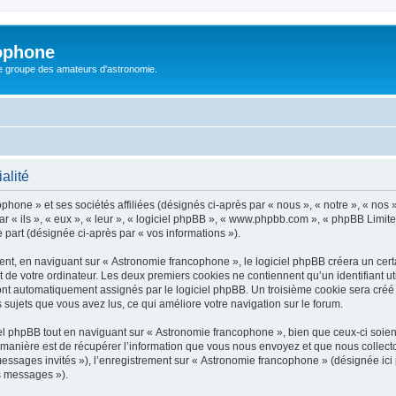
ophone
le groupe des amateurs d'astronomie.
alité
hone » et ses sociétés affiliées (désignés ci-après par « nous », « notre », « nos
ar « ils », « eux », « leur », « logiciel phpBB », « www.phpbb.com », « phpBB Limit
e part (désignée ci-après par « vos informations »).
t, en naviguant sur « Astronomie francophone », le logiciel phpBB créera un certai
 de votre ordinateur. Les deux premiers cookies ne contiennent qu’un identifiant util
 sont automatiquement assignés par le logiciel phpBB. Un troisième cookie sera cré
s sujets que vous avez lus, ce qui améliore votre navigation sur le forum.
 phpBB tout en naviguant sur « Astronomie francophone », bien que ceux-ci soient
nière est de récupérer l’information que vous nous envoyez et que nous collectons. 
 messages invités »), l’enregistrement sur « Astronomie francophone » (désignée i
os messages »).