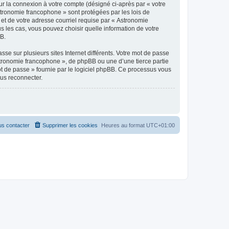
ur la connexion à votre compte (désigné ci-après par « votre
Astronomie francophone » sont protégées par les lois de
et de votre adresse courriel requise par « Astronomie
s les cas, vous pouvez choisir quelle information de votre
BB.
se sur plusieurs sites Internet différents. Votre mot de passe
tronomie francophone », de phpBB ou une d’une tierce partie
ot de passe » fournie par le logiciel phpBB. Ce processus vous
ous reconnecter.
s contacter
Supprimer les cookies
Heures au format
UTC+01:00