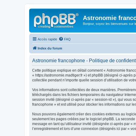
Astronomie franc
Bonjour, soyez les bienvenues sur 
Accès rapide
FAQ
Index du forum
Astronomie francophone - Politique de confidenti
Cette politique explique en détail comment « Astronomie francop
« https://astronomie.madtiger.fr ») et phpBB (désigné ci-après p
collectée pendant n’importe quelle session d’utilisation de votr
Vos informations sont collectées de deux manières. Premièremen
téléchargés dans les fichiers temporaires du navigateur Internet
session invité (désigné ci-après par « session-id »), qui vous
francophone » et est utilisé pour stocker les informations sur le
Nous pouvons également créer des cookies externes au logiciel
seulement les pages créées par le logiciel phpBB. La seconde ma
message en tant qu’utilisateur invité (désignée ci-après par «
l’enregistrement et lors d’une connexion (désignés ici par « v