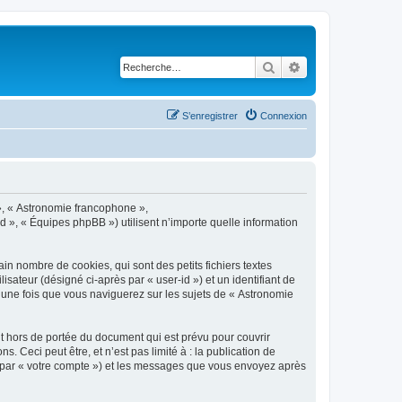
Rechercher
Recherche avancé
S’enregistrer
Connexion
 », « Astronomie francophone »,
ed », « Équipes phpBB ») utilisent n’importe quelle information
n nombre de cookies, qui sont des petits fichiers textes
isateur (désigné ci-après par « user-id ») et un identifiant de
é une fois que vous naviguerez sur les sujets de « Astronomie
 hors de portée du document qui est prévu pour couvrir
Ceci peut être, et n’est pas limité à : la publication de
ci par « votre compte ») et les messages que vous envoyez après