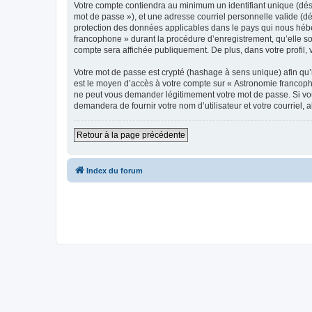
Votre compte contiendra au minimum un identifiant unique (dési
mot de passe »), et une adresse courriel personnelle valide (dé
protection des données applicables dans le pays qui nous héber
francophone » durant la procédure d’enregistrement, qu’elle soi
compte sera affichée publiquement. De plus, dans votre profil, 
Votre mot de passe est crypté (hashage à sens unique) afin qu’i
est le moyen d’accès à votre compte sur « Astronomie francop
ne peut vous demander légitimement votre mot de passe. Si vous
demandera de fournir votre nom d’utilisateur et votre courriel
Retour à la page précédente
Index du forum