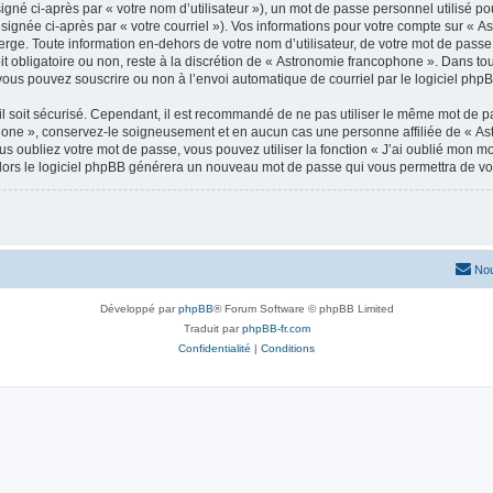
gné ci-après par « votre nom d’utilisateur »), un mot de passe personnel utilisé po
signée ci-après par « votre courriel »). Vos informations pour votre compte sur « 
ge. Toute information en-dehors de votre nom d’utilisateur, de votre mot de passe 
t obligatoire ou non, reste à la discrétion de « Astronomie francophone ». Dans tou
vous pouvez souscrire ou non à l’envoi automatique de courriel par le logiciel php
l soit sécurisé. Cependant, il est recommandé de ne pas utiliser le même mot de pas
hone », conservez-le soigneusement et en aucun cas une personne affiliée de « As
 oubliez votre mot de passe, vous pouvez utiliser la fonction « J’ai oublié mon m
, alors le logiciel phpBB générera un nouveau mot de passe qui vous permettra de v
Nou
Développé par
phpBB
® Forum Software © phpBB Limited
Traduit par
phpBB-fr.com
Confidentialité
|
Conditions