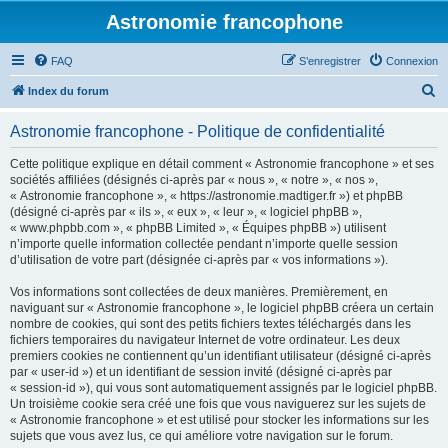
Astronomie francophone
FAQ
S’enregistrer
Connexion
R
Index du forum
e
Astronomie francophone - Politique de confidentialité
c
h
Cette politique explique en détail comment « Astronomie francophone » et ses
sociétés affiliées (désignés ci-après par « nous », « notre », « nos »,
e
« Astronomie francophone », « https://astronomie.madtiger.fr ») et phpBB
r
(désigné ci-après par « ils », « eux », « leur », « logiciel phpBB »,
« www.phpbb.com », « phpBB Limited », « Équipes phpBB ») utilisent
c
n’importe quelle information collectée pendant n’importe quelle session
h
d’utilisation de votre part (désignée ci-après par « vos informations »).
e
Vos informations sont collectées de deux manières. Premièrement, en
r
naviguant sur « Astronomie francophone », le logiciel phpBB créera un certain
nombre de cookies, qui sont des petits fichiers textes téléchargés dans les
fichiers temporaires du navigateur Internet de votre ordinateur. Les deux
premiers cookies ne contiennent qu’un identifiant utilisateur (désigné ci-après
par « user-id ») et un identifiant de session invité (désigné ci-après par
« session-id »), qui vous sont automatiquement assignés par le logiciel phpBB.
Un troisième cookie sera créé une fois que vous naviguerez sur les sujets de
« Astronomie francophone » et est utilisé pour stocker les informations sur les
sujets que vous avez lus, ce qui améliore votre navigation sur le forum.