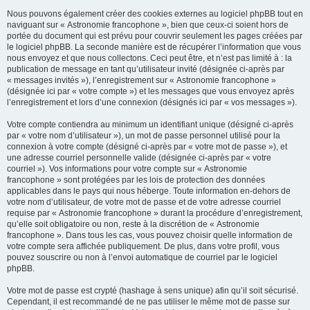
Nous pouvons également créer des cookies externes au logiciel phpBB tout en
naviguant sur « Astronomie francophone », bien que ceux-ci soient hors de
portée du document qui est prévu pour couvrir seulement les pages créées par
le logiciel phpBB. La seconde manière est de récupérer l’information que vous
nous envoyez et que nous collectons. Ceci peut être, et n’est pas limité à : la
publication de message en tant qu’utilisateur invité (désignée ci-après par
« messages invités »), l’enregistrement sur « Astronomie francophone »
(désignée ici par « votre compte ») et les messages que vous envoyez après
l’enregistrement et lors d’une connexion (désignés ici par « vos messages »).
Votre compte contiendra au minimum un identifiant unique (désigné ci-après
par « votre nom d’utilisateur »), un mot de passe personnel utilisé pour la
connexion à votre compte (désigné ci-après par « votre mot de passe »), et
une adresse courriel personnelle valide (désignée ci-après par « votre
courriel »). Vos informations pour votre compte sur « Astronomie
francophone » sont protégées par les lois de protection des données
applicables dans le pays qui nous héberge. Toute information en-dehors de
votre nom d’utilisateur, de votre mot de passe et de votre adresse courriel
requise par « Astronomie francophone » durant la procédure d’enregistrement,
qu’elle soit obligatoire ou non, reste à la discrétion de « Astronomie
francophone ». Dans tous les cas, vous pouvez choisir quelle information de
votre compte sera affichée publiquement. De plus, dans votre profil, vous
pouvez souscrire ou non à l’envoi automatique de courriel par le logiciel
phpBB.
Votre mot de passe est crypté (hashage à sens unique) afin qu’il soit sécurisé.
Cependant, il est recommandé de ne pas utiliser le même mot de passe sur