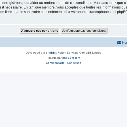
t enregistrées pour aider au renforcement de ces conditions. Vous acceptez que «
 est nécessaire. En tant que membre, vous acceptez que toutes les informations qu
une tierce partie sans votre consentement, ni « Astronomie francophone », ni php
Nou
Développé par
phpBB
® Forum Software © phpBB Limited
Traduit par
phpBB-fr.com
Confidentialité
|
Conditions