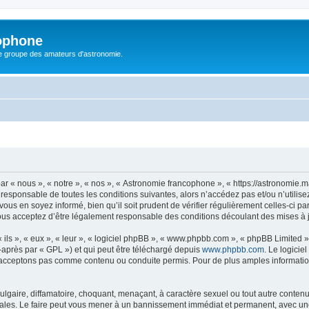
ophone
le groupe des amateurs d'astronomie.
 « nous », « notre », « nos », « Astronomie francophone », « https://astronomie.m
 responsable de toutes les conditions suivantes, alors n’accédez pas et/ou n’util
vous en soyez informé, bien qu’il soit prudent de vérifier régulièrement celles-ci p
us acceptez d’être légalement responsable des conditions découlant des mises à jo
ls », « eux », « leur », « logiciel phpBB », « www.phpbb.com », « phpBB Limited »,
-après par « GPL ») et qui peut être téléchargé depuis
www.phpbb.com
. Le logicie
acceptons pas comme contenu ou conduite permis. Pour de plus amples informations
lgaire, diffamatoire, choquant, menaçant, à caractère sexuel ou tout autre contenu 
ales. Le faire peut vous mener à un bannissement immédiat et permanent, avec une no