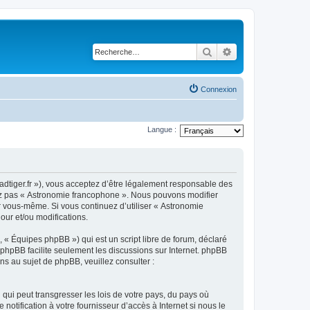
Rechercher
Recherche avancé
Connexion
Langue :
adtiger.fr »), vous acceptez d’être légalement responsable des
isez pas « Astronomie francophone ». Nous pouvons modifier
ar vous-même. Si vous continuez d’utiliser « Astronomie
ur et/ou modifications.
 « Équipes phpBB ») qui est un script libre de forum, déclaré
l phpBB facilite seulement les discussions sur Internet. phpBB
 au sujet de phpBB, veuillez consulter :
qui peut transgresser les lois de votre pays, du pays où
tification à votre fournisseur d’accès à Internet si nous le