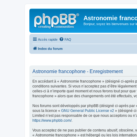
Astronomie franc
Bonjour, soyez les bienvenues sur 
Accès rapide
FAQ
Index du forum
Astronomie francophone - Enregistrement
En accédant à « Astronomie francophone » (désigné ci-après par
conditions suivantes. Si vous n’acceptez pas d’être légalement
celles-ci à n’importe quel moment et nous ferons tout pour que 
francophone » alors que des changements ont été effectués, vo
Nos forums sont développés par phpBB (désigné ci-après par « i
sous la licence «
GNU General Public License v2
» (désigné ci
Limited n’est pas responsable de ce que nous acceptons ou n’
https://www.phpbb.com/
.
Vous acceptez de ne pas publier de contenu abusif, obscène, vu
« Astronomie francophone » est hébergé ou les lois internation