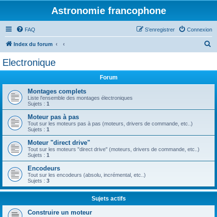
Astronomie francophone
FAQ
S’enregistrer
Connexion
R
Index du forum
e
Electronique
c
Forum
h
e
Montages complets
Liste l'ensemble des montages électroniques
r
Sujets :
1
c
Moteur pas à pas
Tout sur les moteurs pas à pas (moteurs, drivers de commande, etc..)
h
Sujets :
1
e
Moteur "direct drive"
r
Tout sur les moteurs "direct drive" (moteurs, drivers de commande, etc..)
Sujets :
1
Encodeurs
Tout sur les encodeurs (absolu, incrémental, etc..)
Sujets :
3
Sujets actifs
Construire un moteur