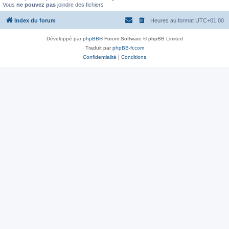
Vous
ne pouvez pas
joindre des fichiers
Index du forum
Heures au format
UTC+01:00
Développé par
phpBB
® Forum Software © phpBB Limited
Traduit par
phpBB-fr.com
Confidentialité
|
Conditions