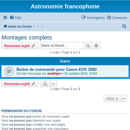
Astronomie francophone
FAQ
S’enregistrer
Connexion
R
Index du forum
e
Montages complets
c
Rechercher
Recherche avanc
Nouveau sujet
h
1 sujet • Page
1
sur
1
e
Sujets
r
c
Boitier de commande pour Canon EOS 350D
Dernier message par
madtiger
«
01 octobre 2014, 15:54
h
e
Nouveau sujet
1 sujet • Page
1
sur
1
r
Aller à
PERMISSIONS DU FORUM
Vous
ne pouvez pas
poster de nouveaux sujets
Vous
ne pouvez pas
répondre aux sujets
Vous
ne pouvez pas
modifier vos messages
Vous
ne pouvez pas
supprimer vos messages