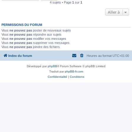
4 sujets • Page
1
sur
1
Aller à
PERMISSIONS DU FORUM
Vous
ne pouvez pas
poster de nouveaux sujets
Vous
ne pouvez pas
répondre aux sujets
Vous
ne pouvez pas
modifier vos messages
Vous
ne pouvez pas
supprimer vos messages
Vous
ne pouvez pas
joindre des fichiers
Index du forum
Heures au format
UTC+01:00
Développé par
phpBB
® Forum Software © phpBB Limited
Traduit par
phpBB-fr.com
Confidentialité
|
Conditions