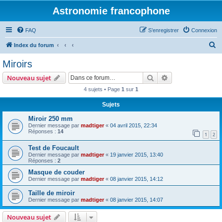
Astronomie francophone
FAQ
S’enregistrer
Connexion
R
Index du forum
e
Miroirs
c
Rechercher
Recherche avanc
Nouveau sujet
h
4 sujets • Page
1
sur
1
e
Sujets
r
c
Miroir 250 mm
Dernier message par
madtiger
«
04 avril 2015, 22:34
h
Réponses :
14
1
2
e
Test de Foucault
r
Dernier message par
madtiger
«
19 janvier 2015, 13:40
Réponses :
2
Masque de couder
Dernier message par
madtiger
«
08 janvier 2015, 14:12
Taille de miroir
Dernier message par
madtiger
«
08 janvier 2015, 14:07
Nouveau sujet