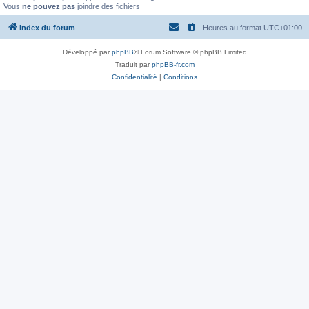
Vous
ne pouvez pas
joindre des fichiers
Index du forum
Heures au format
UTC+01:00
Développé par
phpBB
® Forum Software © phpBB Limited
Traduit par
phpBB-fr.com
Confidentialité
|
Conditions