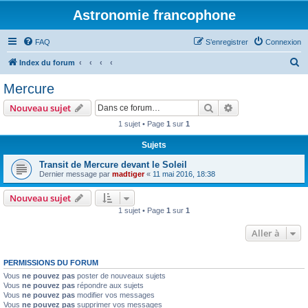
Astronomie francophone
FAQ
S’enregistrer
Connexion
R
Index du forum
e
Mercure
c
Rechercher
Recherche avanc
Nouveau sujet
h
1 sujet • Page
1
sur
1
e
Sujets
r
c
Transit de Mercure devant le Soleil
Dernier message par
madtiger
«
11 mai 2016, 18:38
h
e
Nouveau sujet
1 sujet • Page
1
sur
1
r
Aller à
PERMISSIONS DU FORUM
Vous
ne pouvez pas
poster de nouveaux sujets
Vous
ne pouvez pas
répondre aux sujets
Vous
ne pouvez pas
modifier vos messages
Vous
ne pouvez pas
supprimer vos messages