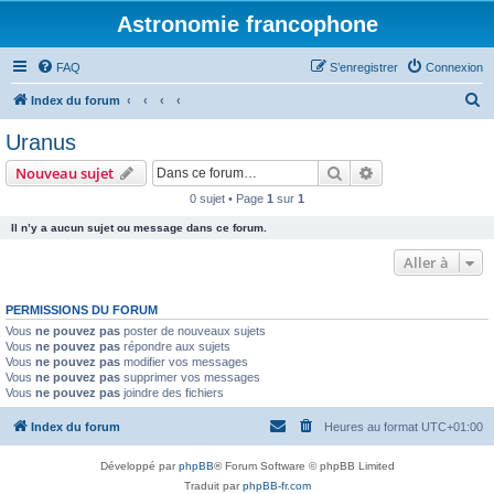
Astronomie francophone
FAQ
S’enregistrer
Connexion
R
Index du forum
e
Uranus
c
Rechercher
Recherche avanc
Nouveau sujet
h
0 sujet • Page
1
sur
1
e
Il n’y a aucun sujet ou message dans ce forum.
r
c
Aller à
h
PERMISSIONS DU FORUM
e
Vous
ne pouvez pas
poster de nouveaux sujets
r
Vous
ne pouvez pas
répondre aux sujets
Vous
ne pouvez pas
modifier vos messages
Vous
ne pouvez pas
supprimer vos messages
Vous
ne pouvez pas
joindre des fichiers
Index du forum
Heures au format
UTC+01:00
Développé par
phpBB
® Forum Software © phpBB Limited
Traduit par
phpBB-fr.com