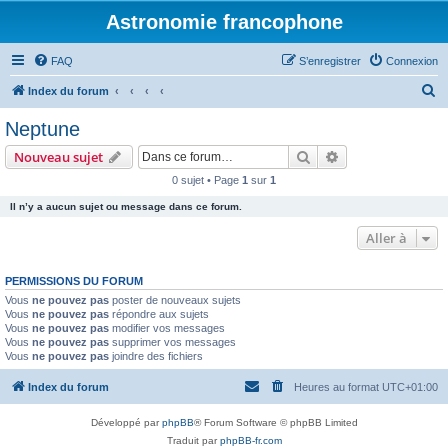
Astronomie francophone
FAQ
S’enregistrer
Connexion
R
Index du forum
e
Neptune
c
Rechercher
Recherche avanc
Nouveau sujet
h
0 sujet • Page
1
sur
1
e
Il n’y a aucun sujet ou message dans ce forum.
r
c
Aller à
h
PERMISSIONS DU FORUM
e
Vous
ne pouvez pas
poster de nouveaux sujets
r
Vous
ne pouvez pas
répondre aux sujets
Vous
ne pouvez pas
modifier vos messages
Vous
ne pouvez pas
supprimer vos messages
Vous
ne pouvez pas
joindre des fichiers
Index du forum
Heures au format
UTC+01:00
Développé par
phpBB
® Forum Software © phpBB Limited
Traduit par
phpBB-fr.com